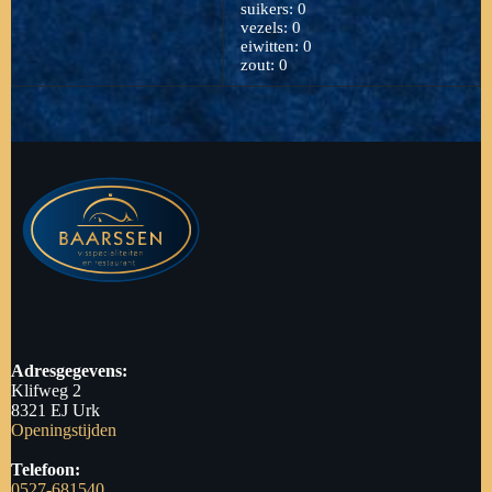
suikers: 0
vezels: 0
eiwitten: 0
zout: 0
Adresgegevens:
Klifweg 2
8321 EJ Urk
Openingstijden
Telefoon:
0527-681540