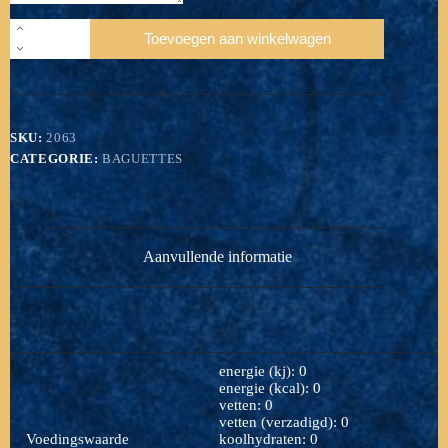
Baquette
Toevoegen aan winkelwagen
Tonijnsalade
aantal
SKU:
2063
CATEGORIE:
BAGUETTES
Aanvullende informatie
energie (kj): 0
energie (kcal): 0
vetten: 0
vetten (verzadigd): 0
Voedingswaarde
koolhydraten: 0