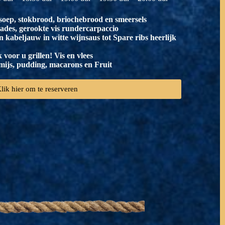
soep, stokbrood, briochebrood en smeersels
ades, gerookte vis rundercarpaccio
kabeljauw in witte wijnsaus tot Spare ribs heerlijk
voor u grillen! Vis en vlees
omijs, pudding, macarons en Fruit
lik hier om te reserveren