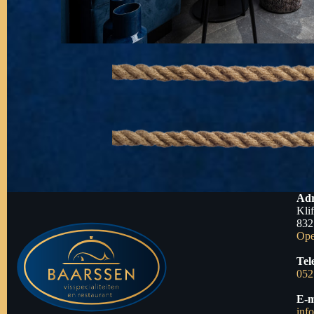
Adr
Kli
832
Ope
Tel
052
E-m
inf