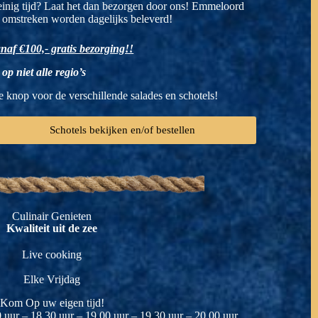
inig tijd? Laat het dan bezorgen door ons! Emmeloord
 omstreken worden dagelijks beleverd!
naf €100,- gratis bezorging!!
t op niet alle regio’s
e knop voor de verschillende salades en schotels!
Schotels bekijken en/of bestellen
Culinair Genieten
Kwaliteit uit de zee
Live cooking
Elke Vrijdag
Kom Op uw eigen tijd!
 uur – 18.30 uur – 19.00 uur – 19.30 uur – 20.00 uur