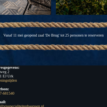
Vanaf 11 mei geopend zaal 'De Brug' tot 25 personen te reserveren
esgegevens:
fweg 2
1 EJ Urk
ningstijden
efoon:
7-681540
ail:
o@visspecialiteitenbaarssen.nl