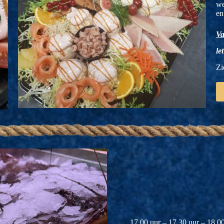
we
en
Va
le
Zi
17.00 uur – 17.30 uur – 18.00