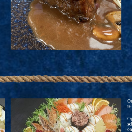
On
te
Op
sc
on