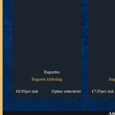
Baguettes
Baguette kibbeling
Bag
€
8.95
per stuk
€
7.95
per stuk
Opties selecteren
Adr