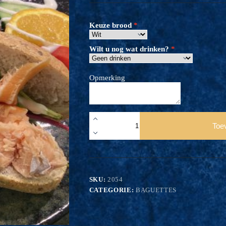
Keuze brood
Wilt u nog wat drinken?
Opmerking
Zalm
ambachtelijk
Toe
gerookt
aantal
SKU:
2054
CATEGORIE:
BAGUETTES