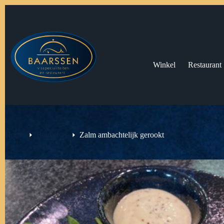
Ga
naar
de
inhoud
Winkel
Restaurant
Home
Baguettes
Zalm ambachtelijk gerookt