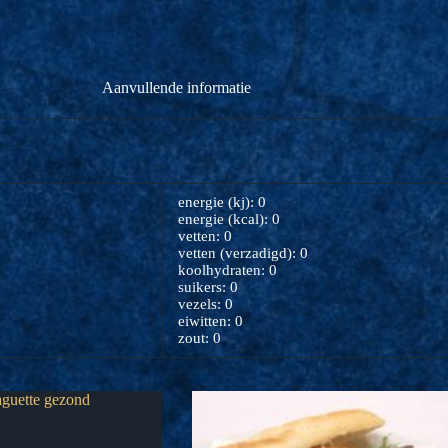
Aanvullende informatie
energie (kj): 0
energie (kcal): 0
vetten: 0
vetten (verzadigd): 0
koolhydraten: 0
suikers: 0
vezels: 0
eiwitten: 0
zout: 0