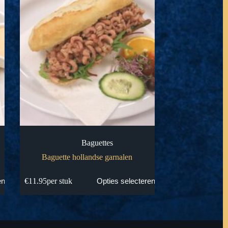
Baguettes
Baguette hollandse garnalen
€
11.95
per stuk
en
Opties selecteren