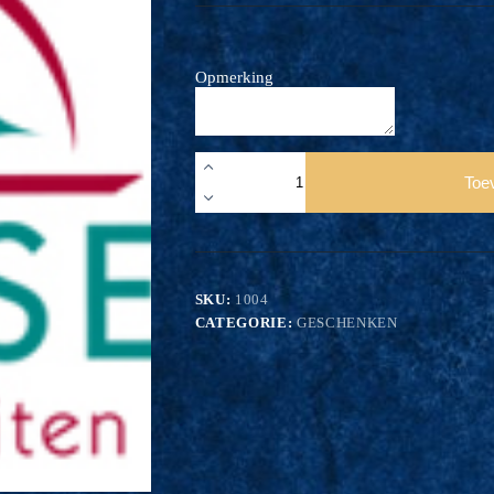
Opmerking
Geschenk
Gerookte
Toe
Paling
aantal
SKU:
1004
CATEGORIE:
GESCHENKEN