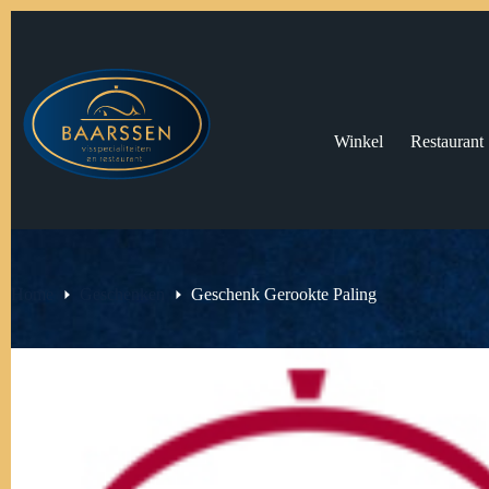
Ga
naar
de
inhoud
Winkel
Restaurant
Home
Geschenken
Geschenk Gerookte Paling