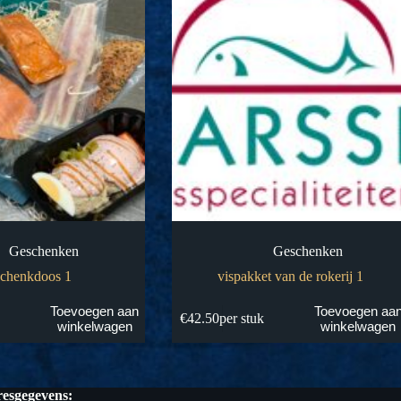
Geschenken
Geschenken
schenkdoos 1
vispakket van de rokerij 1
Toevoegen aan
Toevoegen aa
k
€
42.50
per stuk
winkelwagen
winkelwagen
esgegevens: