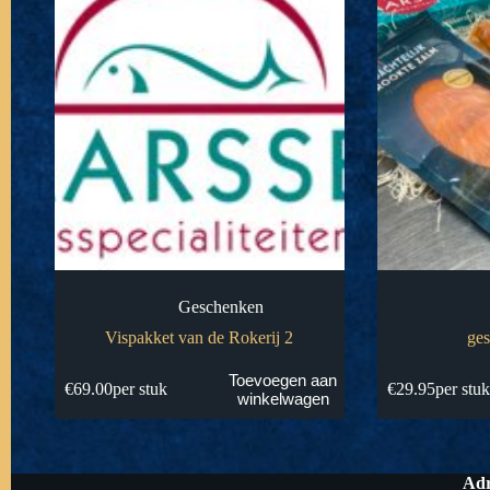
Geschenken
Vispakket van de Rokerij 2
ge
Toevoegen aan
€
69.00
per stuk
€
29.95
per stu
winkelwagen
Adr