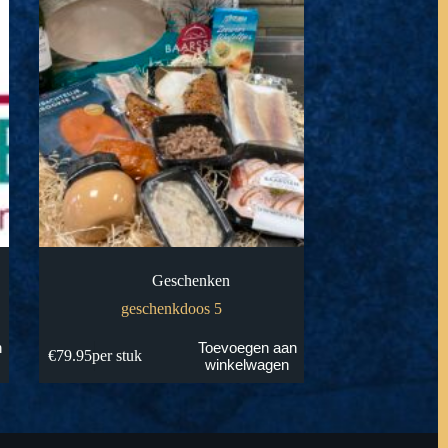
Geschenken
geschenkdoos 5
n
Toevoegen aan
€
79.95
per stuk
winkelwagen