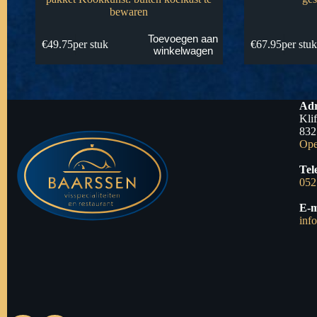
bewaren
Toevoegen aan
€
49.75
per stuk
€
67.95
per stu
winkelwagen
Adr
Kli
832
Ope
Tel
052
E-m
inf