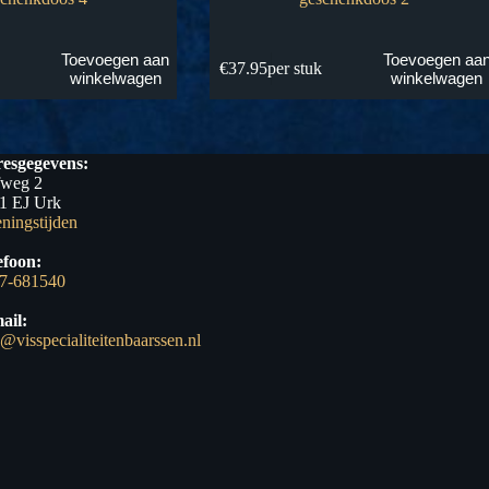
Toevoegen aan
Toevoegen aa
k
€
37.95
per stuk
winkelwagen
winkelwagen
esgegevens:
fweg 2
1 EJ Urk
ningstijden
efoon:
7-681540
ail:
o@visspecialiteitenbaarssen.nl