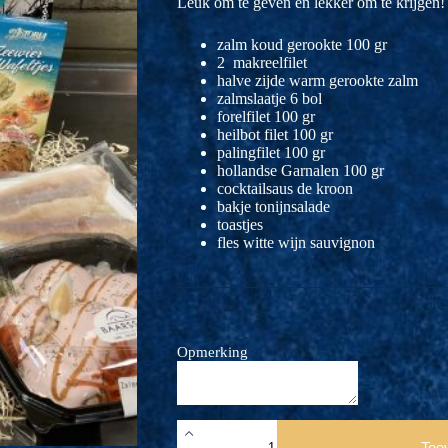
Leuk om te geven en lekker om te krijgen!
zalm koud gerookte 100 gr
2 makreelfilet
halve zijde warm gerookte zalm
zalmslaatje 6 bol
forelfilet 100 gr
heilbot filet 100 gr
palingfilet 100 gr
hollandse Garnalen 100 gr
cocktailsaus de kroon
bakje tonijnsalade
toastjes
fles witte wijn sauvignon
Opmerking
geschenkdoos
6
Toe