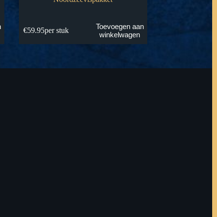
n
Toevoegen aan
€
59.95
per stuk
winkelwagen