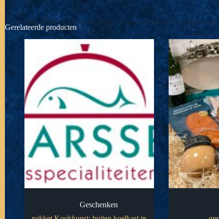
Gerelateerde producten
Geschenken
pakket Kookkunst: buiten koelkast te
ge