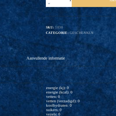
aantal
SKU:
1030
CATEGORIE:
GESCHENKEN
Aanvullende informatie
energie (kj): 0
energie (kcal): 0
vetten: 0
vetten (verzadigd): 0
koolhydraten: 0
suikers: 0
vezels: 0