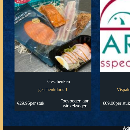
Geschenken
geschenkdoos 1
Vispak
Toevoegen aan
€
29.95
per stuk
€
69.00
per stu
winkelwagen
Adr