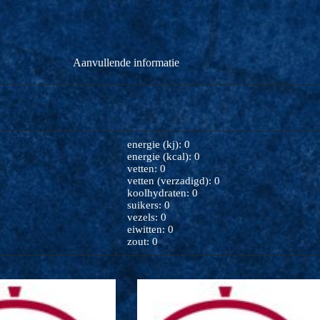
Aanvullende informatie
energie (kj): 0
energie (kcal): 0
vetten: 0
vetten (verzadigd): 0
koolhydraten: 0
suikers: 0
vezels: 0
eiwitten: 0
zout: 0