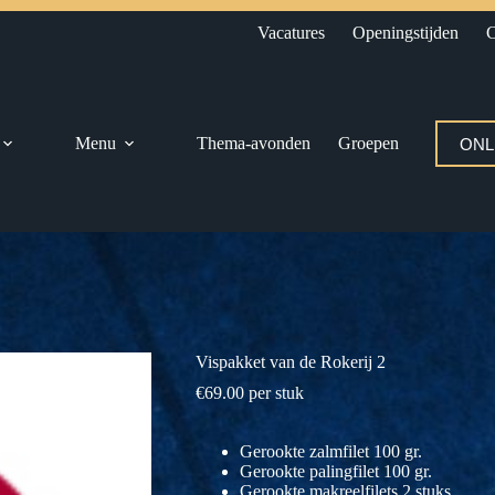
Vacatures
Openingstijden
C
Menu
Thema-avonden
Groepen
ONL
Vispakket van de Rokerij 2
€
69.00
per stuk
Gerookte zalmfilet 100 gr.
Gerookte palingfilet 100 gr.
Gerookte makreelfilets 2 stuks