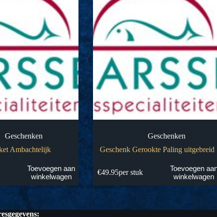
Geschenken
Geschenken
ket Ambachtelijk
Geschenk Gerookte Paling uitgebreid
Toevoegen aan
Toevoegen aa
k
€
49.95
per stuk
winkelwagen
winkelwagen
esgegevens: