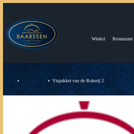
Ga
naar
de
inhoud
Winkel
Restaurant
Home
Geschenken
Vispakket van de Rokerij 2