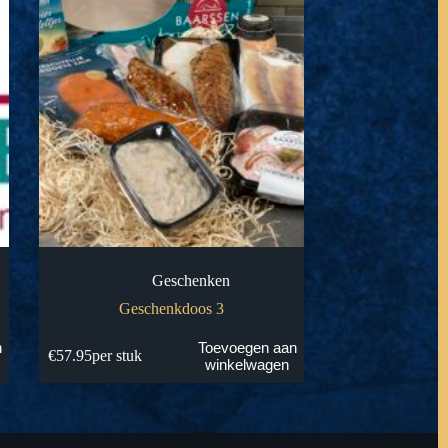
Geschenken
Geschenkdoos 3
n
Toevoegen aan
€
57.95
per stuk
winkelwagen