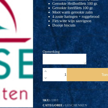
Gerookte Heilbotfilets 100 gr.
Gerookte forelfilets 100 gr.
Moot warm gerookte zalm
4 zoute haringen + roggebrood
Fles witte wijn sauvignon
Doosje biscuits
Opmerking
Vispakket
van
Toe
de
Rokerij
2
aantal
SKU:
1001
CATEGORIE:
GESCHENKEN