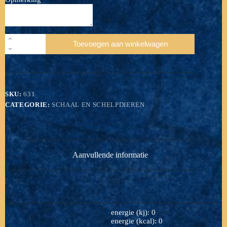
Mosselen
Toevoegen aan winkelwagen
vers
Imperial
1
kg
aantal
SKU:
631
CATEGORIE:
SCHAAL EN SCHELPDIEREN
Aanvullende informatie
energie (kj): 0
energie (kcal): 0