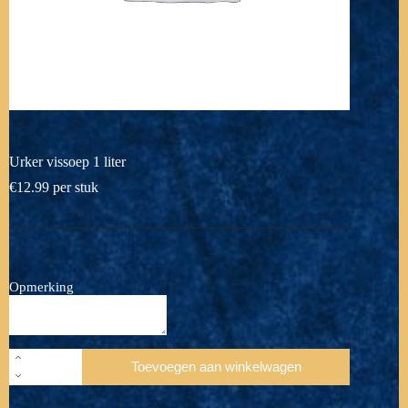
Urker vissoep 1 liter
€
12.99
per stuk
Opmerking
Urker
Toevoegen aan winkelwagen
vissoep
1
liter