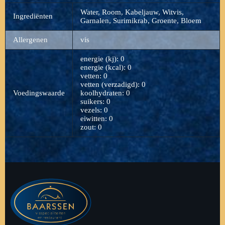
Water, Room, Kabeljauw, Witvis,
Ingrediënten
Garnalen, Surimikrab, Groente, Bloem
Allergenen
vis
energie (kj): 0
energie (kcal): 0
vetten: 0
vetten (verzadigd): 0
Voedingswaarde
koolhydraten: 0
suikers: 0
vezels: 0
eiwitten: 0
zout: 0