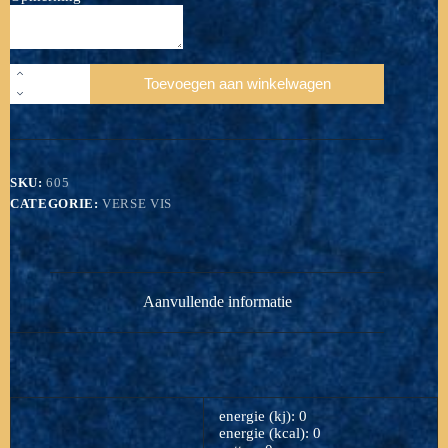
Schol
Toevoegen aan winkelwagen
panklaar
aantal
SKU:
605
CATEGORIE:
VERSE VIS
Aanvullende informatie
energie (kj): 0
energie (kcal): 0