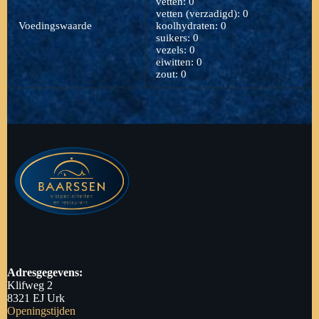
vetten: 0
vetten (verzadigd): 0
Voedingswaarde
koolhydraten: 0
suikers: 0
vezels: 0
eiwitten: 0
zout: 0
Adresgegevens:
Klifweg 2
8321 EJ Urk
Openingstijden