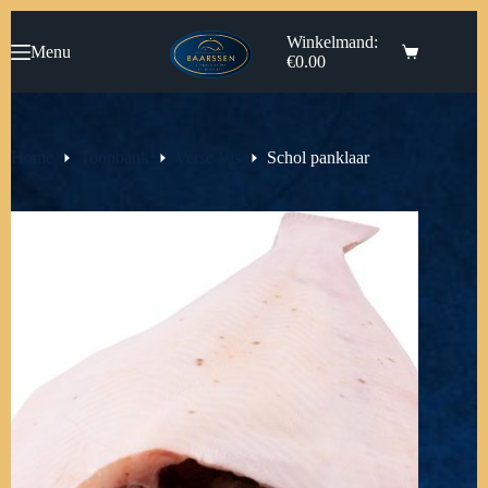
Ga
naar
Winkelmand:
Menu
de
€
0.00
inhoud
Home
Toonbank
Verse Vis
Schol panklaar