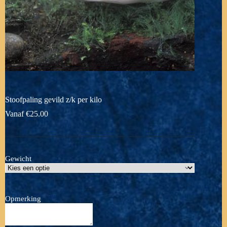
Stoofpaling gevild z/k per kilo
Vanaf
€
25.00
Gewicht
Opmerking