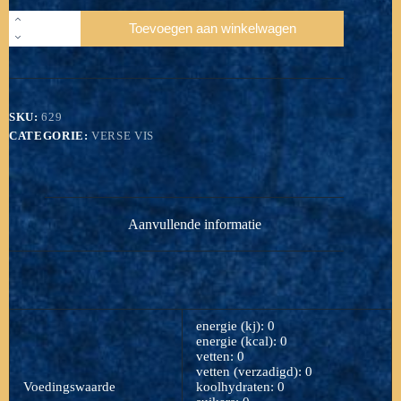
Stoofpaling
Toevoegen aan winkelwagen
gevild
z/k
per
kilo
aantal
SKU:
629
CATEGORIE:
VERSE VIS
Aanvullende informatie
energie (kj): 0
energie (kcal): 0
vetten: 0
vetten (verzadigd): 0
Voedingswaarde
koolhydraten: 0