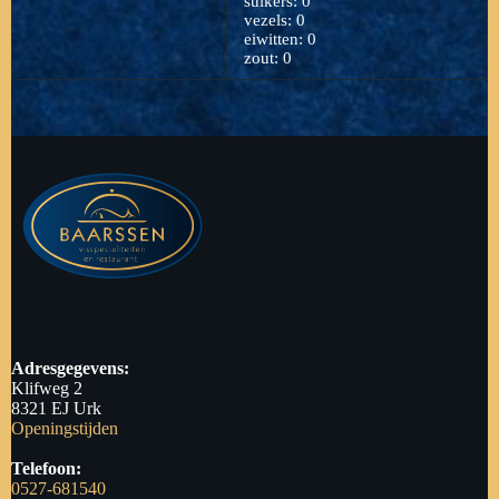
suikers: 0
vezels: 0
eiwitten: 0
zout: 0
Adresgegevens:
Klifweg 2
8321 EJ Urk
Openingstijden
Telefoon:
0527-681540