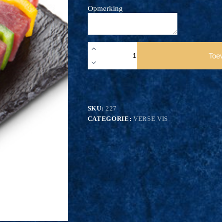
Opmerking
BBQ
Vispotje
Toe
aantal
SKU:
227
CATEGORIE:
VERSE VIS