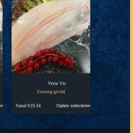
Verse Vis
Zeetong gevild
Dit
Vanaf
€
19.34
en
Opties selecteren
product
heeft
meerdere
variaties.
Deze