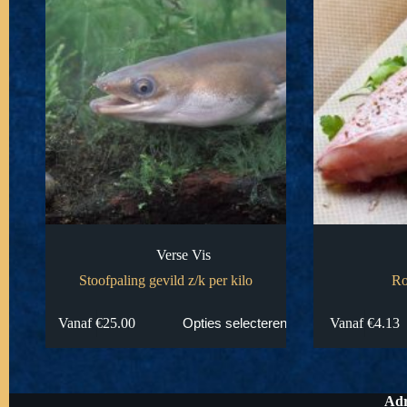
Verse Vis
Stoofpaling gevild z/k per kilo
Ro
Dit
Dit
Vanaf
€
25.00
Vanaf
€
4.13
Opties selecteren
product
product
heeft
heeft
meerdere
meerdere
variaties.
variaties.
Deze
Deze
Adr