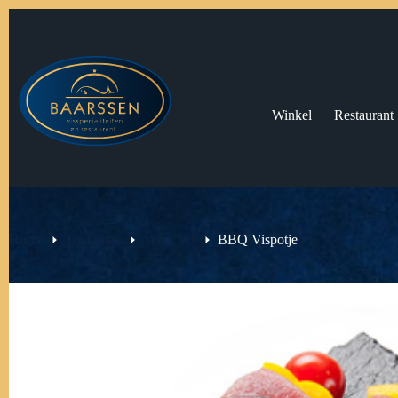
Ga
naar
de
inhoud
Winkel
Restaurant
Home
Toonbank
Verse Vis
BBQ Vispotje