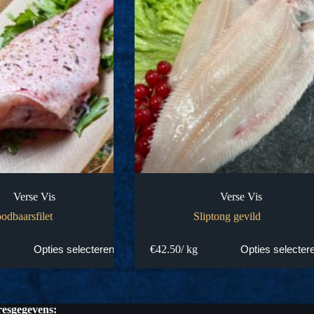
Verse Vis
Verse Vis
odbaarsfilet
Sliptong gevild
€
42.50
/ kg
Opties selecteren
Opties selecter
esgegevens: