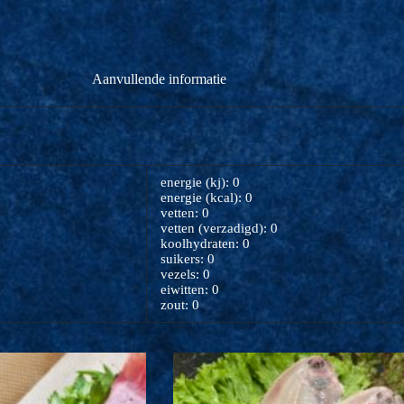
Aanvullende informatie
energie (kj): 0
energie (kcal): 0
vetten: 0
vetten (verzadigd): 0
koolhydraten: 0
suikers: 0
vezels: 0
eiwitten: 0
zout: 0