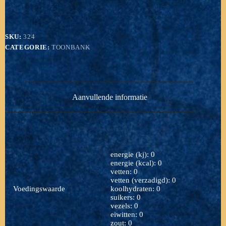
stuks
voor
€
7,50
SKU:
324
aantal
CATEGORIE:
TOONBANK
Aanvullende informatie
energie (kj): 0
energie (kcal): 0
vetten: 0
vetten (verzadigd): 0
Voedingswaarde
koolhydraten: 0
suikers: 0
vezels: 0
eiwitten: 0
zout: 0