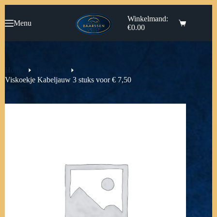
Ga
naar
Winkelmand:
Menu
de
€
0.00
inhoud
Home
Toonbank
Viskoekje Kabeljauw 3 stuks voor € 7,50