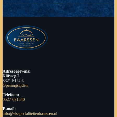
Adresgegevens:
Klifweg 2
8321 EJ Urk
Openingstijden
Telefoon:
0527-681540
E-mail:
info@visspecialiteitenbaarssen.nl