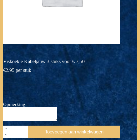
Viskoekje Kabeljauw 3 stuks voor € 7,50
€
2.95
per stuk
Opmerking
Viskoekje
Toevoegen aan winkelwagen
Kabeljauw
3