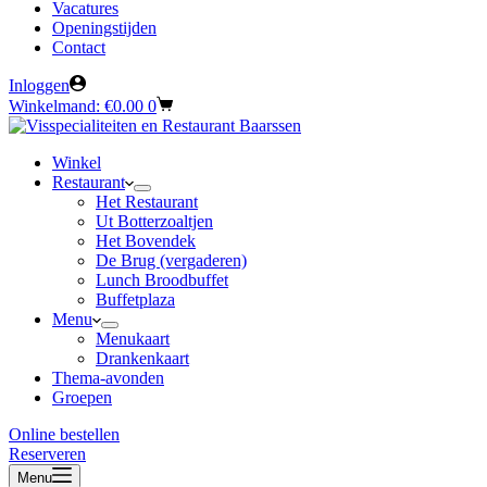
Vacatures
Openingstijden
Contact
Inloggen
Winkelmand:
€
0.00
0
Winkel
Restaurant
Het Restaurant
Ut Botterzoaltjen
Het Bovendek
De Brug (vergaderen)
Lunch Broodbuffet
Buffetplaza
Menu
Menukaart
Drankenkaart
Thema-avonden
Groepen
Online bestellen
Reserveren
Menu