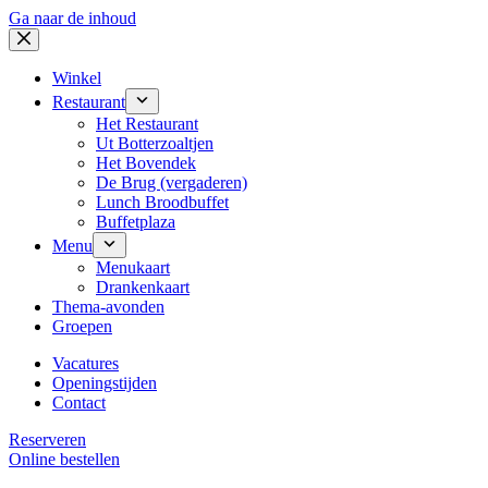
Ga naar de inhoud
Winkel
Restaurant
Het Restaurant
Ut Botterzoaltjen
Het Bovendek
De Brug (vergaderen)
Lunch Broodbuffet
Buffetplaza
Menu
Menukaart
Drankenkaart
Thema-avonden
Groepen
Vacatures
Openingstijden
Contact
Reserveren
Online bestellen