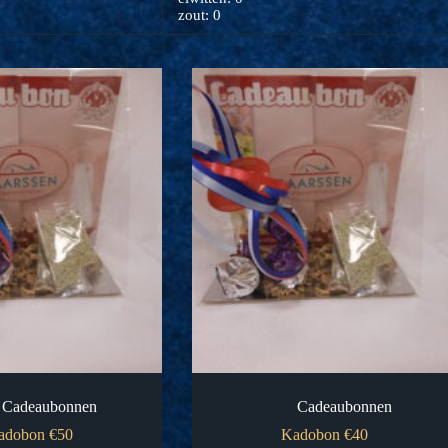
zout: 0
Cadeaubonnen
Cadeaubonnen
adobon €50
Kadobon €40