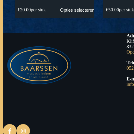
€
20.00
per stuk
€
50.00
per stu
Opties selecteren
Adr
Kli
832
Ope
Tel
052
E-m
inf