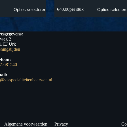
k
€
40.00
per stuk
Opties selecteren
Opties selecter
esgegevens:
fweg 2
1 EJ Urk
ningstijden
efoon:
7-681540
ail:
o@visspecialiteitenbaarssen.nl
Algemene voorwaarden
Privacy
Co