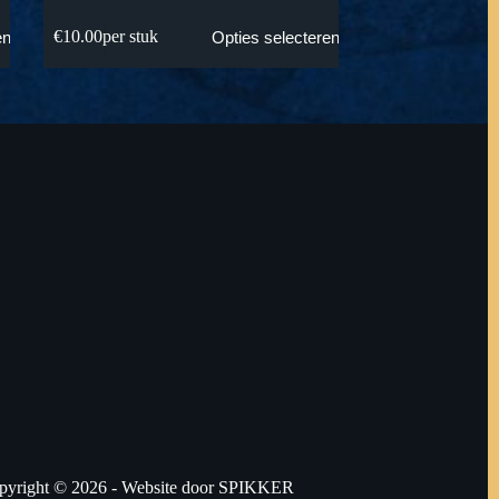
€
10.00
per stuk
en
Opties selecteren
pyright © 2026 - Website door
SPIKKER