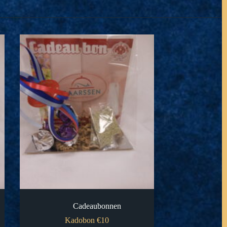
Cadeaubonnen
Kadobon €10