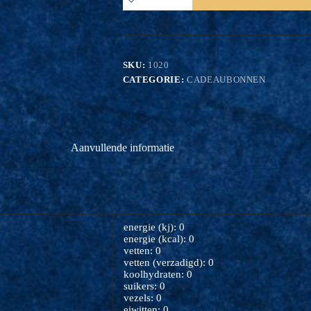
1
persoon
excl
consumpties
aantal
SKU:
1020
CATEGORIE:
CADEAUBONNEN
Aanvullende informatie
energie (kj): 0
energie (kcal): 0
vetten: 0
vetten (verzadigd): 0
koolhydraten: 0
suikers: 0
vezels: 0
eiwitten: 0