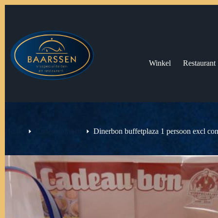
Ga
naar
de
inhoud
Winkel
Restaurant
Home
Cadeaubonnen
Dinerbon buffetplaza 1 persoon excl co