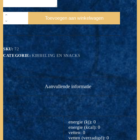
Portie
Toevoegen aan winkelwagen
Kibbeling
en
Friet
met
saus
aantal
SKU:
72
CATEGORIE:
KIBBELING EN SNACKS
Aanvullende informatie
energie (kj): 0
energie (kcal): 0
vetten: 0
vetten (verzadigd): 0