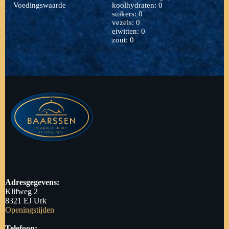
Voedingswaarde
koolhydraten: 0
suikers: 0
vezels: 0
eiwitten: 0
zout: 0
Adresgegevens:
Klifweg 2
8321 EJ Urk
Openingstijden
Telefoon: