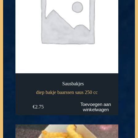
Sausbakjes
diep bakje baarssen saus 250 cc
Toevoegen aan
€
2.75
winkelwagen