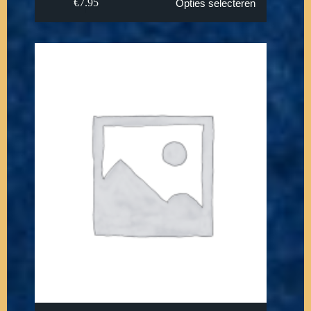
€
7.95
Opties selecteren