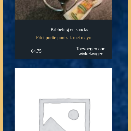
Kibbeling en snacks
Friet portie puntzak met mayo
Toevoegen aan
€
4.75
winkelwagen