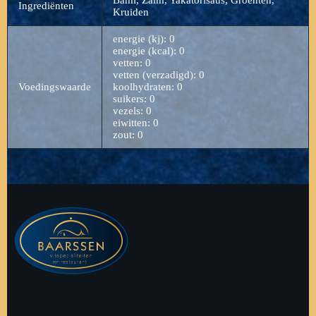
Ingrediënten
Kruiden
energie (kj): 0
energie (kcal): 0
vetten: 0
vetten (verzadigd): 0
Voedingswaarde
koolhydraten: 0
suikers: 0
vezels: 0
eiwitten: 0
zout: 0