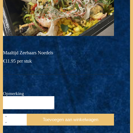
Maaltijd Zeebaars Noedels
€
11.95
per stuk
Opmerking
Maaltijd
Toevoegen aan winkelwagen
Zeebaars
Noedels
aantal