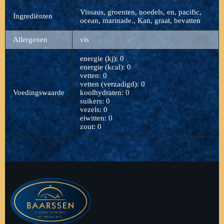
Vissaus, groenten, noedels, en, pacific,
Ingrediënten
ocean, marinade., Kan, graat, bevatten
Allergenen
vis
energie (kj): 0
energie (kcal): 0
vetten: 0
vetten (verzadigd): 0
Voedingswaarde
koolhydraten: 0
suikers: 0
vezels: 0
eiwitten: 0
zout: 0