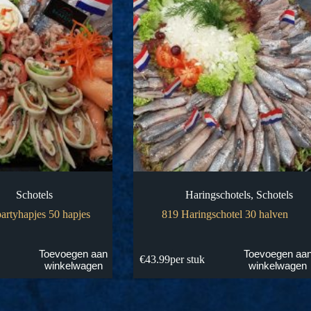
Schotels
Haringschotels
,
Schotels
artyhapjes 50 hapjes
819 Haringschotel 30 halven
Toevoegen aan
Toevoegen aa
k
€
43.99
per stuk
winkelwagen
winkelwagen