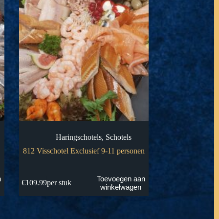
Haringschotels
,
Schotels
812 Visschotel Exclusief 9-11 personen
n
Toevoegen aan
€
109.99
per stuk
winkelwagen