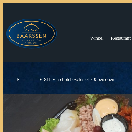
Ga
naar
de
inhoud
Winkel
Restaurant
Home
Schotels
811 Visschotel exclusief 7-9 personen