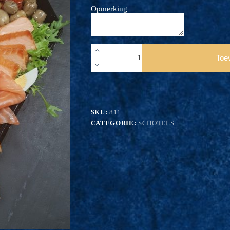
Opmerking
811
Visschotel
Toe
exclusief
7-
9
personen
aantal
SKU:
811
CATEGORIE:
SCHOTELS