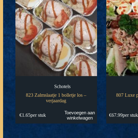
Schotels
823 Zalmslaatje 1 bolletje los –
807 Luxe p
verjaardag
Toevoegen aan
€
1.65
per stuk
€
67.99
per stu
winkelwagen