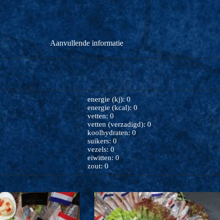
Aanvullende informatie
energie (kj): 0
energie (kcal): 0
vetten: 0
vetten (verzadigd): 0
koolhydraten: 0
suikers: 0
vezels: 0
eiwitten: 0
zout: 0