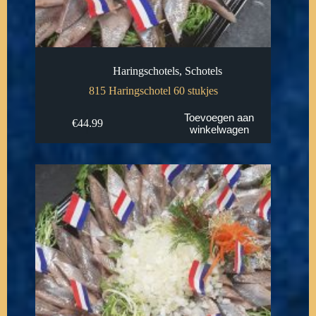
Haringschotels
,
Schotels
815 Haringschotel 60 stukjes
Toevoegen aan
€
44.99
winkelwagen