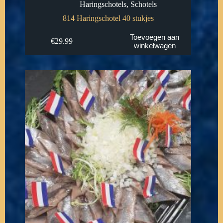
Haringschotels
,
Schotels
814 Haringschotel 40 stukjes
Toevoegen aan
€
29.99
winkelwagen