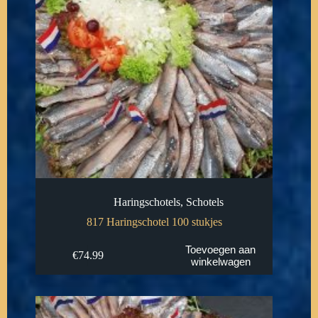
Haringschotels
,
Schotels
817 Haringschotel 100 stukjes
Toevoegen aan
€
74.99
winkelwagen