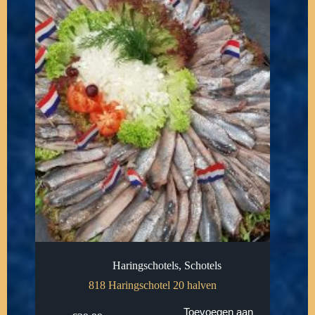
Haringschotels
,
Schotels
818 Haringschotel 20 halven
Toevoegen aan