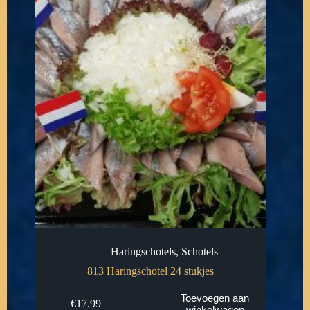
Haringschotels
,
Schotels
813 Haringschotel 24 stukjes
Toevoegen aan
€
17.99
winkelwagen