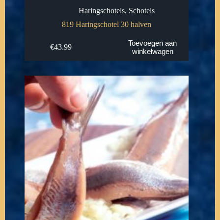
Haringschotels
,
Schotels
819 Haringschotel 30 halven
Toevoegen aan
€
43.99
winkelwagen