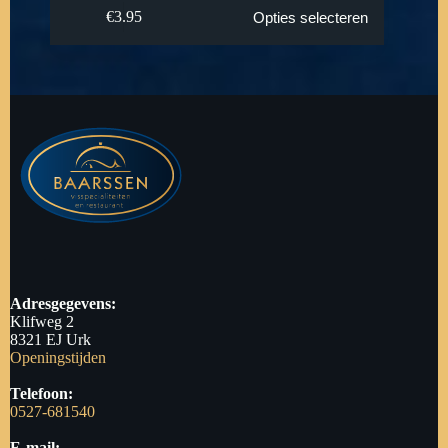
€
3.95
Opties selecteren
Adresgegevens:
Klifweg 2
8321 EJ Urk
Openingstijden
Telefoon:
0527-681540
E-mail: