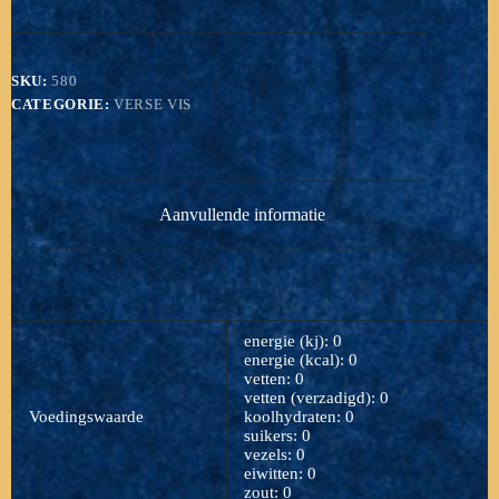
meenemen!!
aantal
SKU:
580
CATEGORIE:
VERSE VIS
Aanvullende informatie
energie (kj): 0
energie (kcal): 0
vetten: 0
vetten (verzadigd): 0
Voedingswaarde
koolhydraten: 0
suikers: 0
vezels: 0
eiwitten: 0
zout: 0