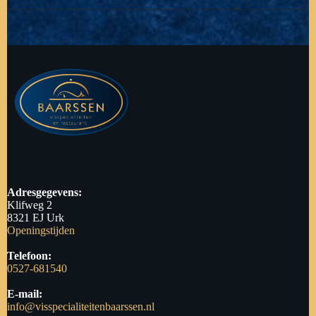
Adresgegevens:
Klifweg 2
8321 EJ Urk
Openingstijden
Telefoon:
0527-681540
E-mail:
info@visspecialiteitenbaarssen.nl