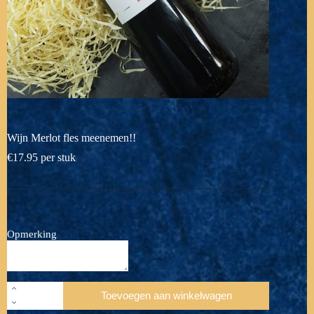
Wijn Merlot fles meenemen!!
€
17.95
per stuk
Opmerking
Wijn
Toevoegen aan winkelwagen
Merlot
fles