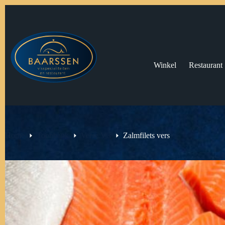
Ga
naar
de
inhoud
Winkel
Restaurant
Home
Toonbank
Verse Vis
Zalmfilets vers