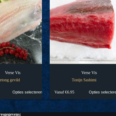
Verse Vis
Verse Vis
etong gevild
Tonijn Sashimi
Dit
Vanaf
€
6.95
Opties selecteren
Opties selecter
product
heeft
meerdere
variaties.
Deze
esgegevens: