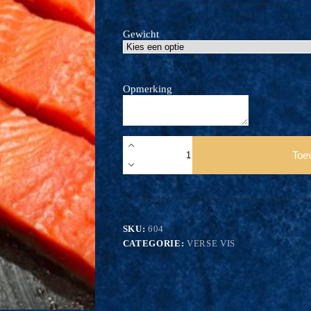
Gewicht
Opmerking
Zalmfilets
vers
Toe
aantal
SKU:
604
CATEGORIE:
VERSE VIS