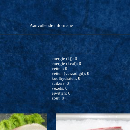
Aanvullende informatie
energie (kj): 0
energie (kcal): 0
vetten: 0
vetten (verzadigd): 0
koolhydraten: 0
suikers: 0
vezels: 0
eiwitten: 0
zout: 0