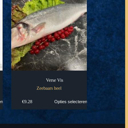
Verse Vis
Zeebaars heel
Dit
€
9.28
en
Opties selecteren
product
heeft
meerdere
variaties.
Deze