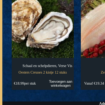
Schaal en schelpdieren
,
Verse Vis
Oesters Creuses 2 kistje 12 stuks
Ze
Dit
Toevoegen aan
€
18.99
per stuk
Vanaf
€
19.34
product
winkelwagen
heeft
meerdere
variaties.
Deze
Adr