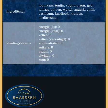
roomkaas, tonijn, yoghurt, zon, gedr,
tomaat, olijven, wortel, augurk, chilli,
Ingrediënten
basilicum, knoflook, kruiden,
mediterrane.
energie (kj): 0
energie (kcal): 0
vetten: 0
vetten (verzadigd): 0
Voedingswaarde
koolhydraten: 0
suikers: 0
vezels: 0
eiwitten: 0
zout: 0