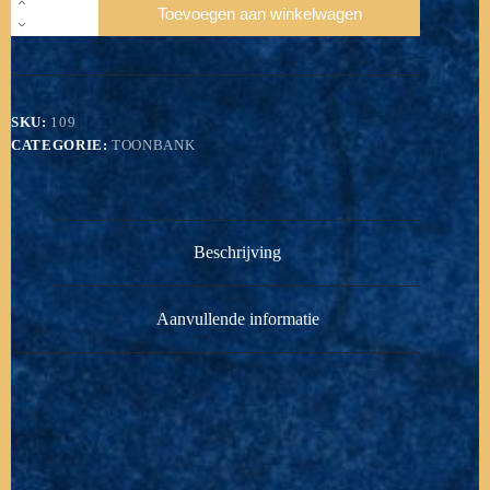
Toevoegen aan winkelwagen
Mediterrane
Smikkelpot
aantal
SKU:
109
CATEGORIE:
TOONBANK
Beschrijving
Aanvullende informatie