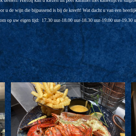
jk dessert! Hierbij kan u kiezen uit peer karamel met kaneelijs en sl
or u de wijn die bijpassend is bij de kreeft! Wat dacht u van een heerl
m op uw eigen tijd: 17.30 uur-18.00 uur-18.30 uur-19.00 uur-19.30 