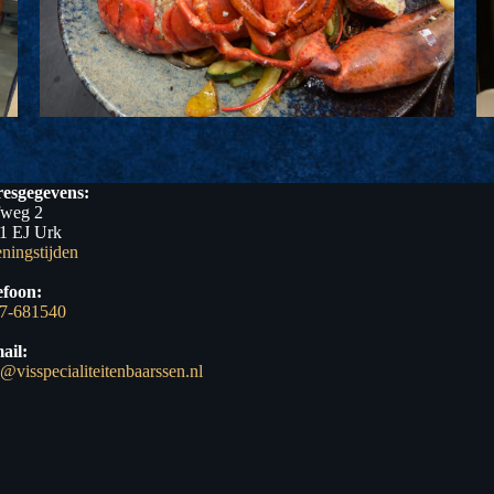
esgegevens:
fweg 2
1 EJ Urk
ningstijden
efoon:
7-681540
ail:
o@visspecialiteitenbaarssen.nl