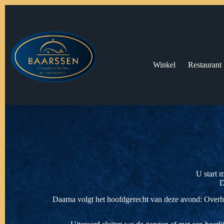
Winkel
Restaurant
U start 
D
Daarna volgt het hoofdgerecht van deze avond: Overhe