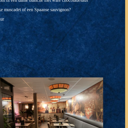
agroom of een dame blanche met ware chocoladesaus
ijke muscadet of een Spaanse sauvignon?
uur