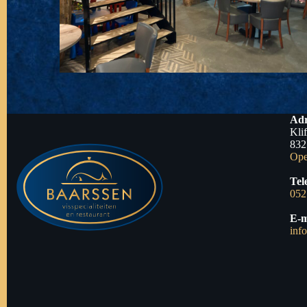
Adr
Kli
832
Ope
Tel
052
E-m
inf