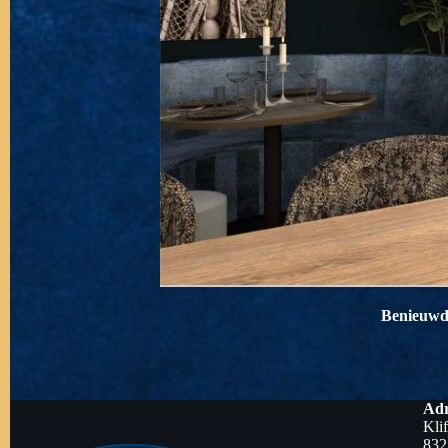
Benieuwd 
Adr
Kli
832