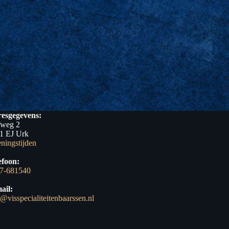
esgegevens:
fweg 2
1 EJ Urk
ningstijden
efoon:
7-681540
ail:
o@visspecialiteitenbaarssen.nl