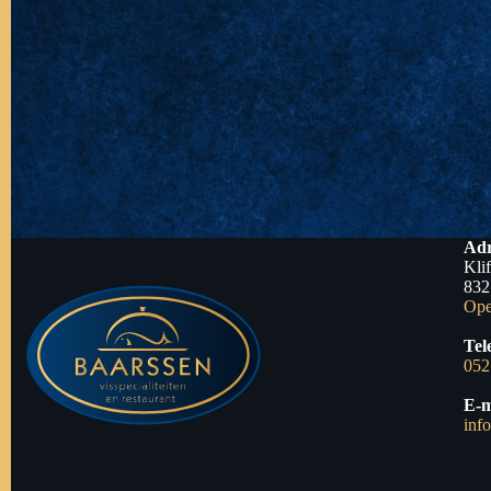
Adr
Kli
832
Ope
Tel
052
E-m
inf