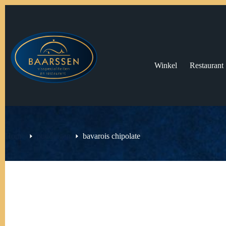
Ga
naar
de
inhoud
Winkel
Restaurant
Home
puddingen
bavarois chipolate