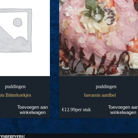
puddingen
puddingen
is Bitterkoekjes
bavarois aardbei
Toevoegen aan
Toevoegen aa
k
€
12.99
per stuk
winkelwagen
winkelwagen
esgegevens: