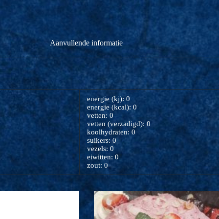
Aanvullende informatie
energie (kj): 0
energie (kcal): 0
vetten: 0
vetten (verzadigd): 0
koolhydraten: 0
suikers: 0
vezels: 0
eiwitten: 0
zout: 0