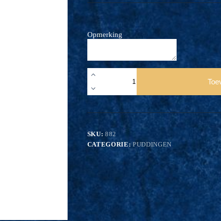
Opmerking
bavarois
chipolate
Toe
aantal
SKU:
882
CATEGORIE:
PUDDINGEN