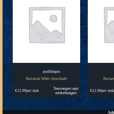
puddingen
Bavarois Witte chocolade
Bavaro
Toevoegen aan
€
12.99
per stuk
€
12.99
per stu
winkelwagen
Adr