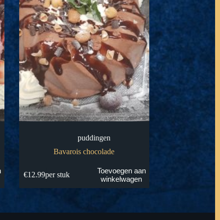
puddingen
Bavarois chocolade
n
Toevoegen aan
€
12.99
per stuk
winkelwagen