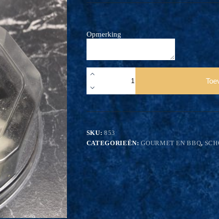
Opmerking
Kruidenboter
bakje
Toe
aantal
SKU:
853
CATEGORIEËN:
GOURMET EN BBQ
,
SCH