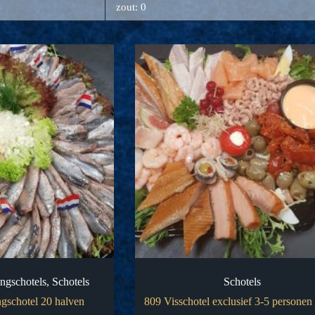
zout: 0
ngschotels
,
Schotels
Schotels
gschotel 20 halven
809 Visschotel exclusief 3-5 personen