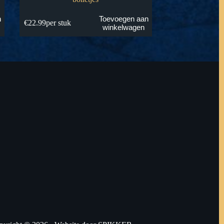
n
Toevoegen aan
€
22.99
per stuk
winkelwagen