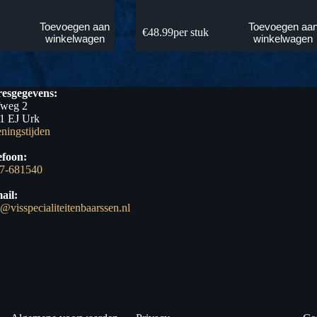
Toevoegen aan
Toevoegen aa
k
€
48.99
per stuk
winkelwagen
winkelwagen
esgegevens:
fweg 2
1 EJ Urk
ningstijden
efoon:
7-681540
ail:
o@visspecialiteitenbaarssen.nl