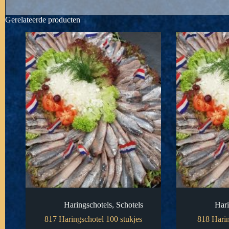
Gerelateerde producten
Haringschotels
,
Schotels
Hari
817 Haringschotel 100 stukjes
818 Harin