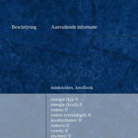
Beschrijving
Aanvullende informatie
tuinkruiden, knoflook
energie (kj): 0
energie (kcal): 0
vetten: 0
vetten (verzadigd): 0
koolhydraten: 0
suikers: 0
vezels: 0
eiwitten: 0