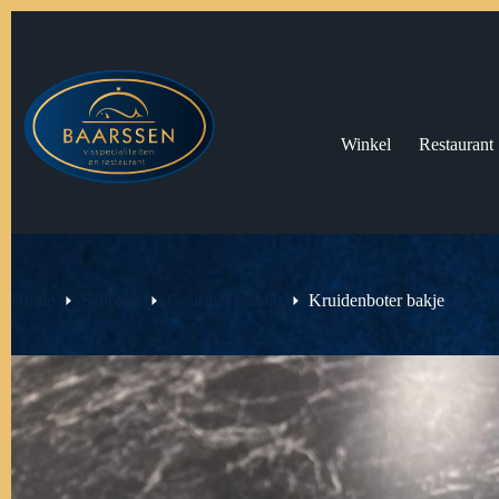
Ga
naar
de
inhoud
Winkel
Restaurant
Home
Schotels
Gourmet en bbq
Kruidenboter bakje