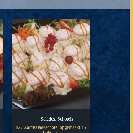
Salades
,
Schotels
827 Zalmsaladeschotel opgemaakt 15
bolletjes