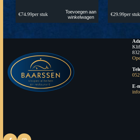
Toevoegen aan
€
74.99
per stuk
€
29.99
per stu
winkelwagen
Adr
Kli
832
Ope
Tel
052
E-m
inf