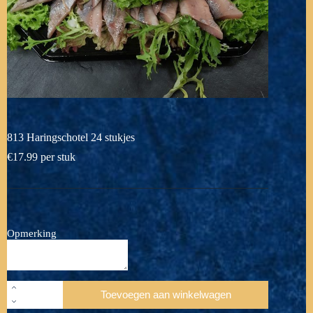
813 Haringschotel 24 stukjes
€
17.99
per stuk
Opmerking
813
Toevoegen aan winkelwagen
Haringschotel
24