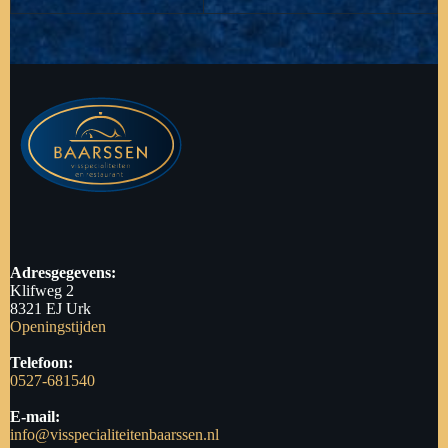
Adresgegevens:
Klifweg 2
8321 EJ Urk
Openingstijden
Telefoon:
0527-681540
E-mail:
info@visspecialiteitenbaarssen.nl