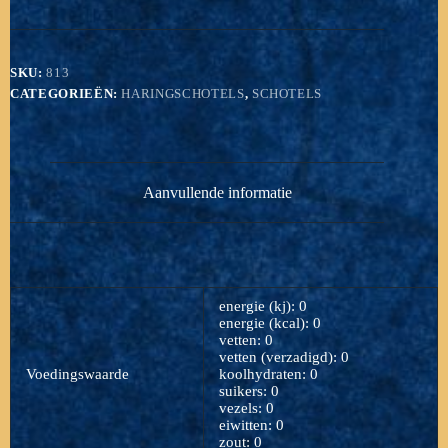
stukjes
aantal
SKU:
813
CATEGORIEËN:
HARINGSCHOTELS
,
SCHOTELS
Aanvullende informatie
energie (kj): 0
energie (kcal): 0
vetten: 0
vetten (verzadigd): 0
Voedingswaarde
koolhydraten: 0
suikers: 0
vezels: 0
eiwitten: 0
zout: 0