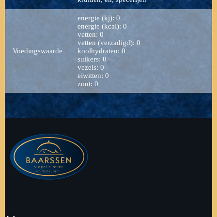
energie (kj): 0
energie (kcal): 0
vetten: 0
vetten (verzadigd): 0
Voedingswaarde
koolhydraten: 0
suikers: 0
vezels: 0
eiwitten: 0
zout: 0