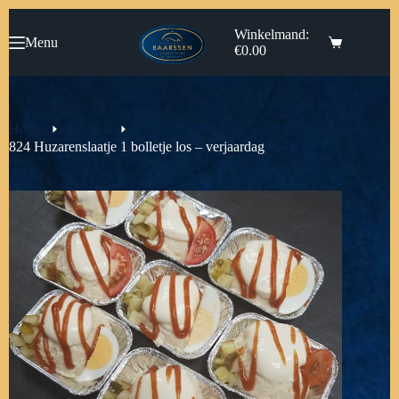
Ga
naar
Winkelmand:
Menu
de
€
0.00
inhoud
Home
Schotels
824 Huzarenslaatje 1 bolletje los – verjaardag