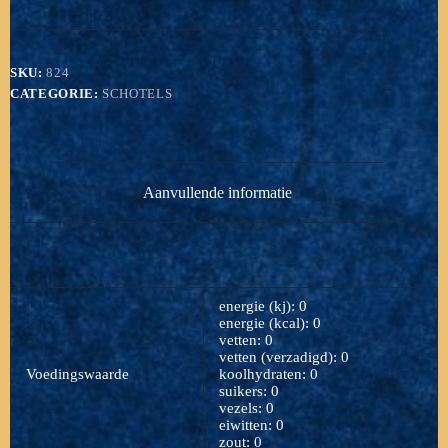
bolletje
los
-
verjaardag
SKU:
824
aantal
CATEGORIE:
SCHOTELS
Aanvullende informatie
energie (kj): 0
energie (kcal): 0
vetten: 0
vetten (verzadigd): 0
Voedingswaarde
koolhydraten: 0
suikers: 0
vezels: 0
eiwitten: 0
zout: 0