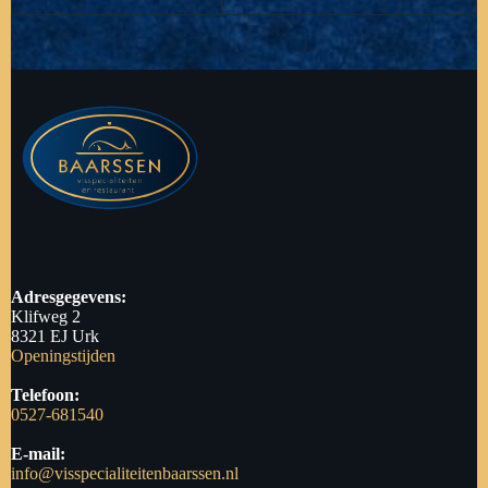
Adresgegevens:
Klifweg 2
8321 EJ Urk
Openingstijden
Telefoon:
0527-681540
E-mail:
info@visspecialiteitenbaarssen.nl