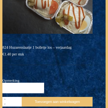
824 Huzarenslaatje 1 bolletje los – verjaardag
€
1.40
per stuk
Opmerking
824
Toevoegen aan winkelwagen
Huzarenslaatje
1