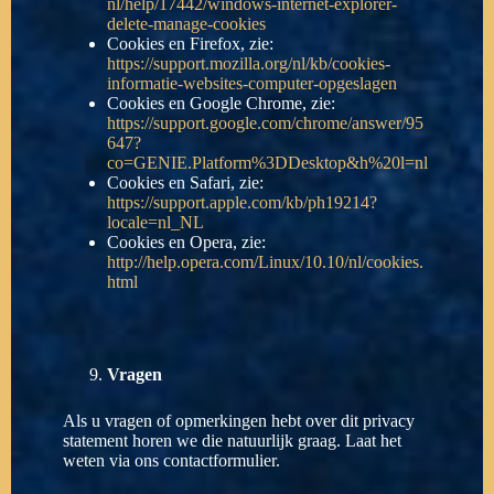
nl/help/17442/windows-internet-explorer-
delete-manage-cookies
Cookies en Firefox, zie:
https://support.mozilla.org/nl/kb/cookies-
informatie-websites-computer-opgeslagen
Cookies en Google Chrome, zie:
https://support.google.com/chrome/answer/95
647?
co=GENIE.Platform%3DDesktop&h%20l=nl
Cookies en Safari, zie:
https://support.apple.com/kb/ph19214?
locale=nl_NL
Cookies en Opera, zie:
http://help.opera.com/Linux/10.10/nl/cookies.
html
Vragen
Als u vragen of opmerkingen hebt over dit privacy
statement horen we die natuurlijk graag. Laat het
weten via ons contactformulier.