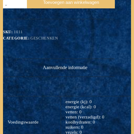
Toevoegen aan winkelwagen
Visculinair
aantal
SKU:
1011
CATEGORIE:
GESCHENKEN
Aanvullende informatie
energie (kj): 0
energie (kcal): 0
vetten: 0
vetten (verzadigd): 0
Voedingswaarde
koolhydraten: 0
suikers: 0
vezels: 0