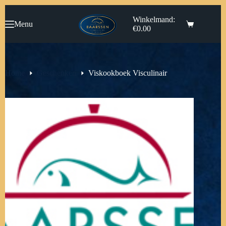
Ga
naar
Winkelmand:
Menu
de
€
0.00
inhoud
Home
Geschenken
Viskookboek Visculinair