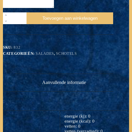
832
Toevoegen aan winkelwagen
Combinatie
saladeschotel
zalm/huzaren
10+10
opgemaakt
aantal
SKU:
832
CATEGORIEËN:
SALADES
,
SCHOTELS
Aanvullende informatie
energie (kj): 0
energie (kcal): 0
vetten: 0
vetten (verzadigd): 0