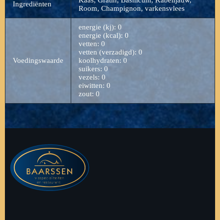
Ingrediënten
Room, Champignon, varkensvlees
energie (kj): 0
energie (kcal): 0
vetten: 0
vetten (verzadigd): 0
Voedingswaarde
koolhydraten: 0
suikers: 0
vezels: 0
eiwitten: 0
zout: 0