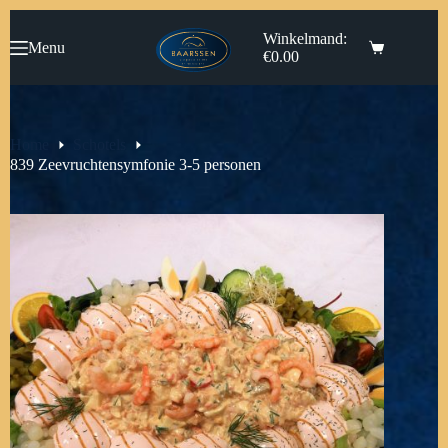
Ga
naar
Winkelmand:
Menu
de
€
0.00
inhoud
Home
Schotels
839 Zeevruchtensymfonie 3-5 personen