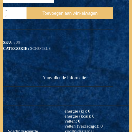
839
Toevoegen aan winkelwagen
Zeevruchtensymfonie
3-
5
personen
aantal
SKU:
839
CATEGORIE:
SCHOTELS
Aanvullende informatie
energie (kj): 0
energie (kcal): 0
vetten: 0
vetten (verzadigd): 0
Voedingswaarde
koolhydraten: 0