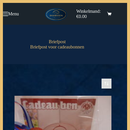
Ga
naar
Winkelmand:
Menu
de
€
0.00
inhoud
Briefpost
Briefpost voor cadeaubonnen